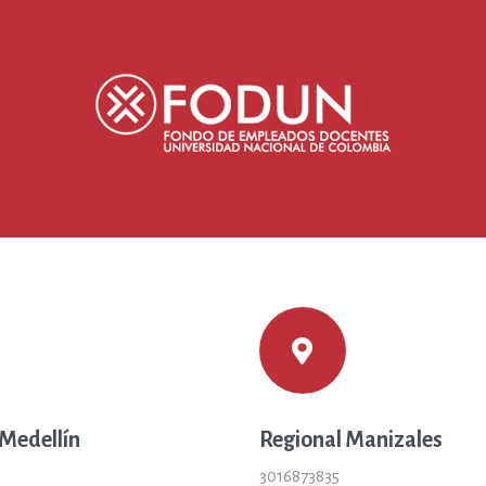
 Medellín
Regional Manizales
3016873835