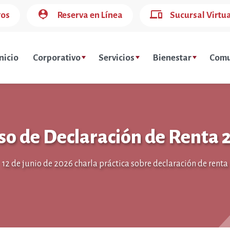
person_pin
devices
gos
Reserva en Línea
Sucursal Virtu
nicio
Corporativo
Servicios
Bienestar
Comu
so de Declaración de Renta 
12 de junio de 2026 charla práctica sobre declaración de renta