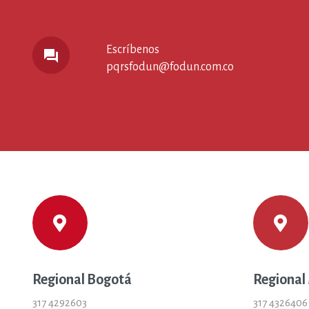
Escríbenos
forum
pqrsfodun@fodun.com.co
Regional Bogotá
Regional
317 4292603
317 4326406