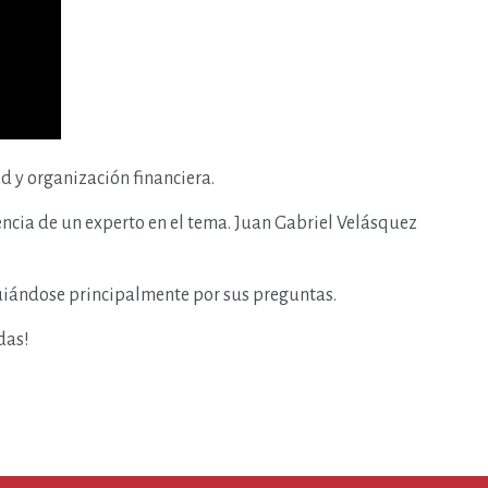
 y organización financiera.
encia de un experto en el tema. Juan Gabriel Velásquez
 guiándose principalmente por sus preguntas.
das!