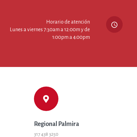
Horario de atención
query_builder
Lunes a viernes 7:30am a 12:00m y de
1:00pm a 4:00pm
Regional Palmira
317 438 3250