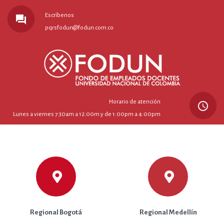
Escríbenos
forum
pqrsfodun@fodun.com.co
Horario de atención
query_builder
Lunes a viernes 7:30am a 12:00m y de 1:00pm a 4:00pm
Regional Bogotá
Regional Medellín