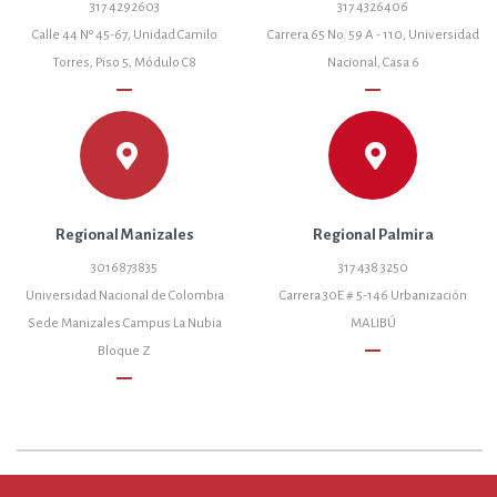
317 4292603
317 4326406
Calle 44 Nº 45-67, Unidad Camilo
Carrera 65 No. 59 A - 110, Universidad
Torres, Piso 5, Módulo C8
Nacional, Casa 6
remove
remove
Regional Manizales
Regional Palmira
3016873835
317 438 3250
Universidad Nacional de Colombia
Carrera 30E # 5-146 Urbanización
Sede Manizales Campus La Nubia
MALIBÚ
remove
Bloque Z
remove