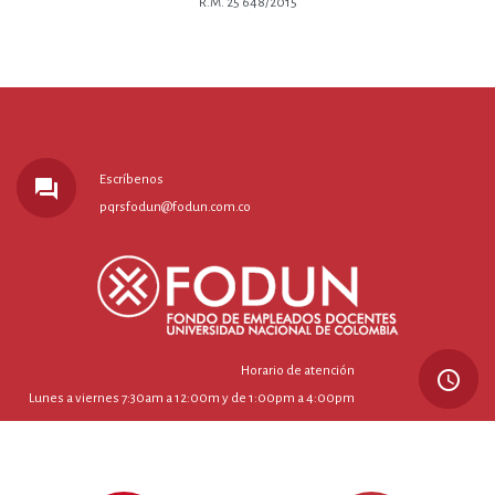
R.M. 25 648/2015
Escríbenos
forum
pqrsfodun@fodun.com.co
Horario de atención
query_builder
Lunes a viernes 7:30am a 12:00m y de 1:00pm a 4:00pm