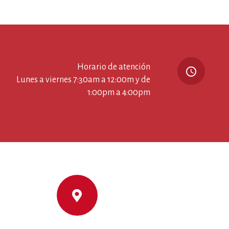
Horario de atención
query_builder
Lunes a viernes 7:30am a 12:00m y de
1:00pm a 4:00pm