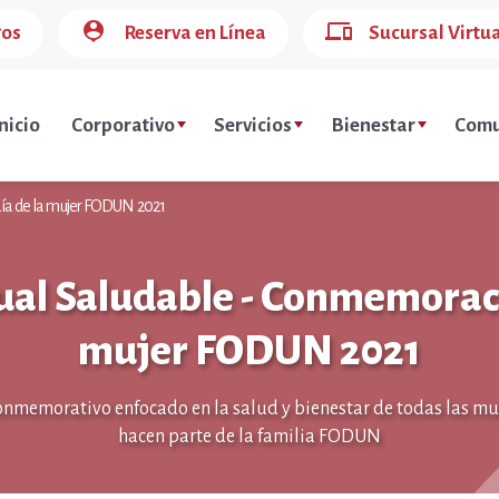
person_pin
devices
gos
Reserva en Línea
Sucursal Virtu
nicio
Corporativo
Servicios
Bienestar
Comu
día de la mujer FODUN 2021
ual Saludable - Conmemoraci
mujer FODUN 2021
onmemorativo enfocado en la salud y bienestar de todas las mu
hacen parte de la familia FODUN