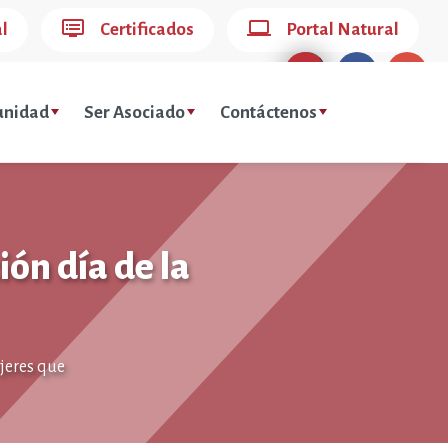
dvr
computer
al
Certificados
Portal Natural
nidad
Ser Asociado
Contáctenos
ón día de la
jeres que