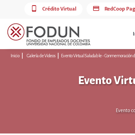
phone_android
credit_card
Crédito Virtual
RedCoop Pa
I
Inicio
Galería de Videos
Evento Virtual Saludable - Conmemoración 
Evento Virt
Evento c