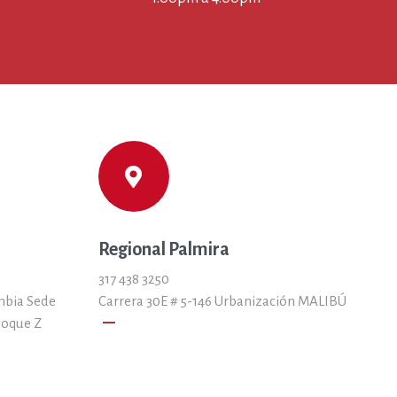
Regional Palmira
317 438 3250
mbia Sede
Carrera 30E # 5-146 Urbanización MALIBÚ
remove
loque Z