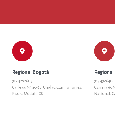
Regional Bogotá
Regional
317 4292603
317 4326406
Calle 44 Nº 45-67, Unidad Camilo Torres,
Carrera 65 N
Piso 5, Módulo C8
Nacional, C
remove
remove