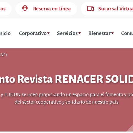
person_pin
devices
gos
Reserva en Línea
Sucursal Virtu
nicio
Corporativo
Servicios
Bienestar
Comu
N° 1
nto Revista RENACER SOLID
y FODUN se unen propiciando un espacio para el fomento y p
del sector cooperativo y solidario de nuestro país