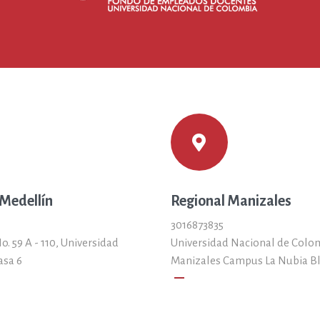
 Medellín
Regional Manizales
3016873835
o. 59 A - 110, Universidad
Universidad Nacional de Colo
asa 6
Manizales Campus La Nubia B
remove