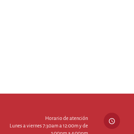
Horario de atención
query_builder
Lunes a viernes 7:30am a 12:00m y de
1:00pm a 4:00pm