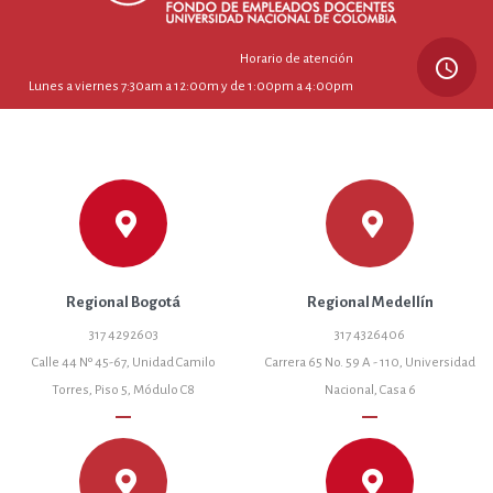
Horario de atención
query_builder
Lunes a viernes 7:30am a 12:00m y de 1:00pm a 4:00pm
Regional Bogotá
Regional Medellín
317 4292603
317 4326406
Calle 44 Nº 45-67, Unidad Camilo
Carrera 65 No. 59 A - 110, Universidad
Torres, Piso 5, Módulo C8
Nacional, Casa 6
remove
remove