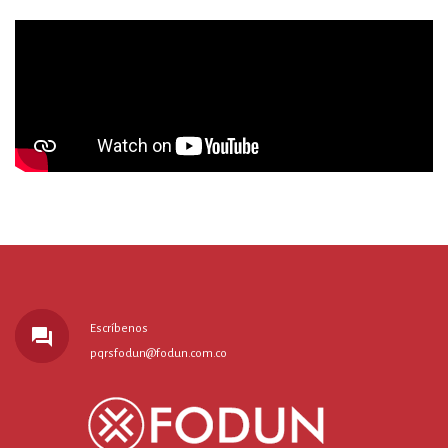
Escríbenos
forum
pqrsfodun@fodun.com.co