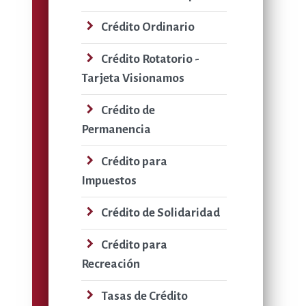
navigate_next
Crédito Ordinario
navigate_next
Crédito Rotatorio -
Tarjeta Visionamos
navigate_next
Crédito de
Permanencia
navigate_next
Crédito para
Impuestos
navigate_next
Crédito de Solidaridad
navigate_next
Crédito para
Recreación
navigate_next
Tasas de Crédito