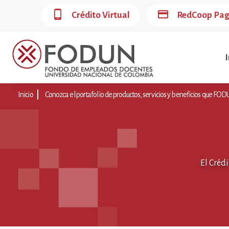
phone_android
credit_card
Crédito Virtual
RedCoop Pa
I
Inicio
Conozca el portafolio de productos, servicios y beneficios que FODUN
El Créd