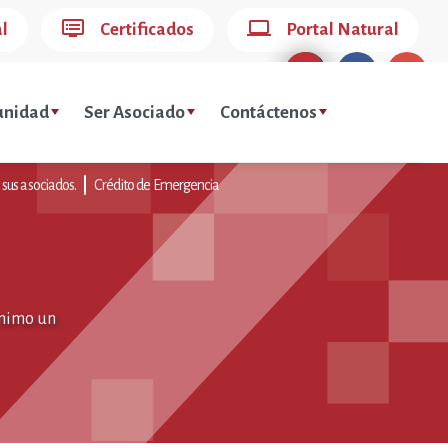
dvr
computer
al
Certificados
Portal Natural
nidad
Ser Asociado
Contáctenos
 sus asociados.
Crédito de Emergencia
ínimo un