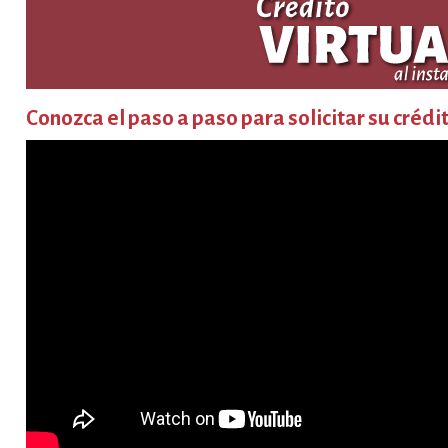
Conozca el paso a paso para solicitar su crédit
05
|
|
04
|
go.
ago.
ción de sedes
Disponibilidad de
Lamentam
eso Escolar
Alojamientos en Nuestras
de nuest
Sedes para el Bienestar
profesor
Ariza
r Villeta, el
Disfruta de tus Sedes y