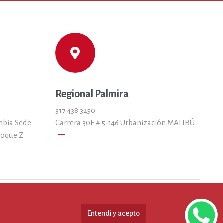
Regional Palmira
317 438 3250
mbia Sede
Carrera 30E # 5-146 Urbanización MALIBÚ
remove
loque Z
Entendí y acepto