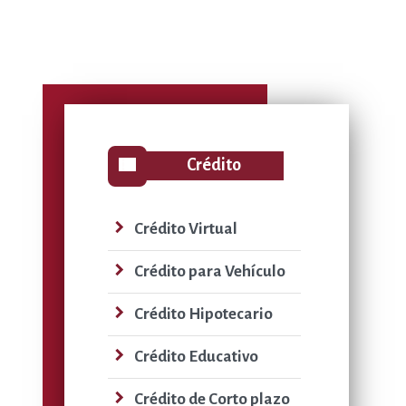
view_list
Crédito
navigate_next
Crédito Virtual
navigate_next
Crédito para Vehículo
navigate_next
Crédito Hipotecario
navigate_next
Crédito Educativo
navigate_next
Crédito de Corto plazo