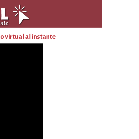
o virtual al instante
|
31
|
jul.
os el fallecimiento
ro asociado el
 Manuel Fernando