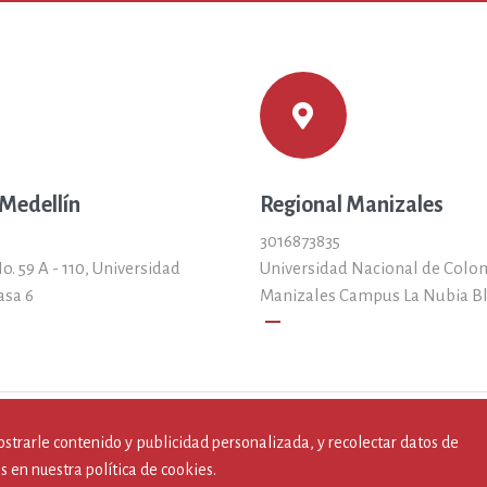
 Medellín
Regional Manizales
3016873835
o. 59 A - 110, Universidad
Universidad Nacional de Colo
asa 6
Manizales Campus La Nubia B
remove
ostrarle contenido y publicidad personalizada, y recolectar datos de
Todos los derechos reservados por Fodun 2019.
s en nuestra política de cookies.
Desarollado por Estrategia Segura S.A.S.