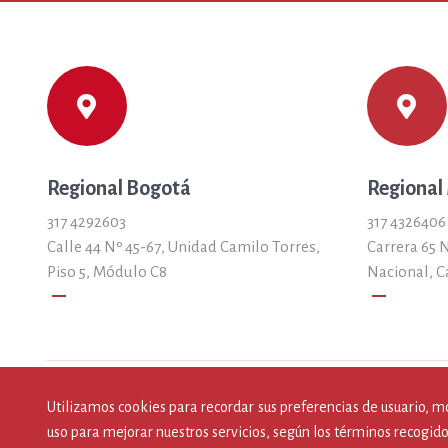
Regional Bogotá
Regional
317 4292603
317 4326406
Calle 44 Nº 45-67, Unidad Camilo Torres,
Carrera 65 N
Piso 5, Módulo C8
Nacional, C
remove
remove
Utilizamos cookies para recordar sus preferencias de usuario, m
uso para mejorar nuestros servicios, según los términos recogido