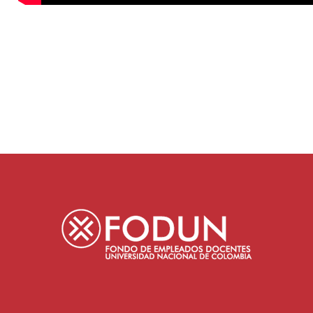
n, Manguruma,
Apartamentos para el bienestar
Acompañam
y Tablones.
FODUN
gran perd