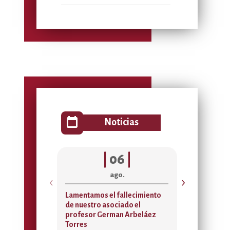
calendar_today
Noticias
|
06
|
|
ago.
a
‹
›
Lamentamos el fallecimiento
Acta de asigna
de nuestro asociado el
Temporada Rec
profesor German Arbeláez
2026
Torres
Sedes de Bienesta