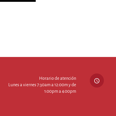
os a su familia en esta
ida
Horario de atención
query_builder
Lunes a viernes 7:30am a 12:00m y de
1:00pm a 4:00pm