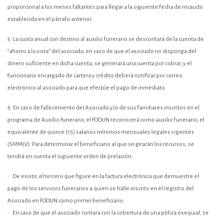
proporcional a los meses faltantes para llegar a la siguiente fecha de recaudo
establecida en el párrafo anterior.
5.
La cuota anual con destino al auxilio funerario se descontará de la cuenta de
“ahorro a la vista” del asociado, en caso de que el asociado no disponga del
dinero suficiente en dicha cuenta, se generará una cuenta por cobrar, y el
funcionario encargado de cartera y crédito deberá notificar por correo
electrónico al asociado para que efectúe el pago de inmediato.
6.
En caso de fallecimiento del Asociado y/o de sus familiares inscritos en el
programa de Auxilio Funerario, el FODUN reconocerá como auxilio funerario, el
equivalente de quince (15) salarios mínimos mensuales legales vigentes
(SMMLV). Para determinar el beneficiario al que se girarán los recursos, se
tendrá en cuenta el siguiente orden de prelación:
• De existir, el tercero que figure en la factura electrónica que demuestre el
pago de los servicios funerarios a quien se halle inscrito en el registro del
Asociado en FODUN como primer beneficiario.
• En caso de que el asociado contara con la cobertura de una póliza exequial, se