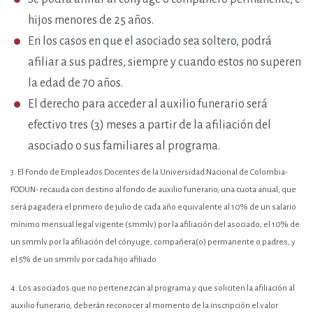
hijos menores de 25 años.
En los casos en que el asociado sea soltero, podrá
afiliar a sus padres, siempre y cuando estos no superen
la edad de 70 años.
El derecho para acceder al auxilio funerario será
efectivo tres (3) meses a partir de la afiliación del
asociado o sus familiares al programa.
3.
El Fondo de Empleados Docentes de la Universidad Nacional de Colombia-
FODUN- recauda con destino al fondo de auxilio funerario, una cuota anual, que
será pagadera el primero de julio de cada año equivalente al 10% de un salario
mínimo mensual legal vigente (smmlv) por la afiliación del asociado; el 10% de
un smmlv por la afiliación del cónyuge, compañera(o) permanente o padres, y
el 5% de un smmlv por cada hijo afiliado.
4.
Los asociados que no pertenezcan al programa y que soliciten la afiliación al
auxilio funerario, deberán reconocer al momento de la inscripción el valor