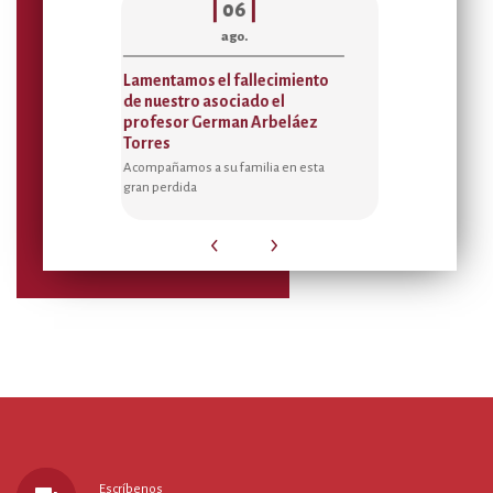
|
06
|
|
05
|
ago.
ago.
Lamentamos el fallecimiento
Acta de asignación de 
de nuestro asociado el
Temporada Receso Esc
profesor German Arbeláez
2026
Torres
Sedes de Bienestar Villeta, el
Federman, Manguruma, Gon
Acompañamos a su familia en esta
Morante y Tablones.
gran perdida
‹
›
Escríbenos