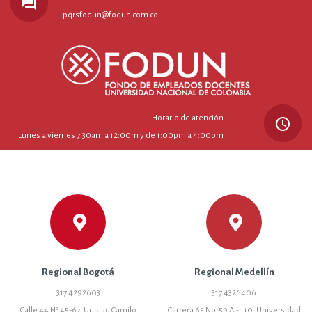
forum
pqrsfodun@fodun.com.co
Horario de atención
query_builder
Lunes a viernes 7:30am a 12:00m y de 1:00pm a 4:00pm
Regional Bogotá
Regional Medellín
317 4292603
317 4326406
Calle 44 Nº 45-67, Unidad Camilo
Carrera 65 No. 59 A - 110, Universidad