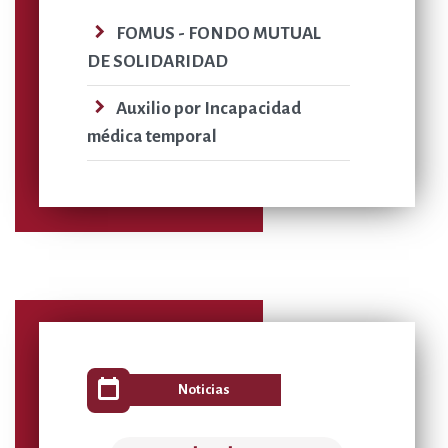
navigate_next
FOMUS - FONDO MUTUAL
DE SOLIDARIDAD
navigate_next
Auxilio por Incapacidad
médica temporal
calendar_today
Noticias