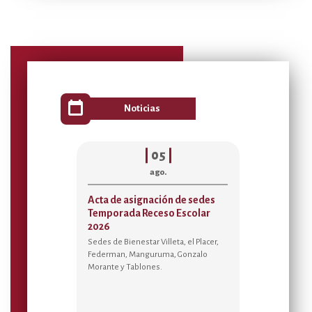
calendar_today
Noticias
|
05
|
ago.
Acta de asignación de sedes
Disponibili
Temporada Receso Escolar
Alojamiento
2026
Sedes para 
Sedes de Bienestar Villeta, el Placer,
Disfruta de tu
Federman, Manguruma, Gonzalo
para el bienes
Morante y Tablones.