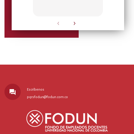
‹
›
Escríbenos
forum
pqrsfodun@fodun.com.co