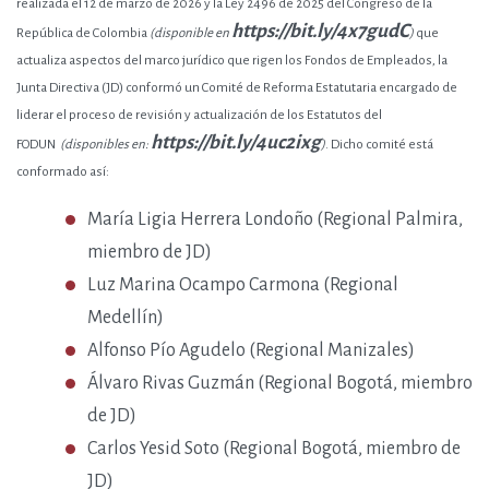
realizada el 12 de marzo de 2026 y la
Ley 2496 de 2025 del Congreso de la
https://bit.ly/4x7gudC
República de Colombia
(disponible en
)
que
actualiza aspectos del marco jurídico que rigen los Fondos de Empleados, la
Junta Directiva (JD) conformó un Comité de Reforma Estatutaria encargado de
liderar el proceso de revisión y actualización de los
Estatutos del
https://bit.ly/4uc2ixg
FODUN
(disponibles en:
)
. Dicho comité está
conformado así:
María Ligia Herrera Londoño (Regional Palmira,
miembro de JD)
Luz Marina Ocampo Carmona (Regional
Medellín)
Alfonso Pío Agudelo (Regional Manizales)
Álvaro Rivas Guzmán (Regional Bogotá, miembro
de JD)
Carlos Yesid Soto (Regional Bogotá, miembro de
JD)