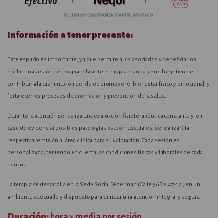
Información a tener presente:
Este espacio es importante, ya que permite a los asociados y beneficiarios
recibir una sesión de terapia relajante o terapia manual con el objetivo de
contribuir a la disminución del dolor, promover el bienestar físico y emocional, y
fortalecer los procesos de promoción y prevención de la salud.
Durante la atención se realiza una evaluación fisioterapéutica constante y, en
caso de evidenciar posibles patologías osteomusculares, se realizará la
respectiva remisión al área clínica para su valoración. Cada sesión es
personalizada, teniendo en cuenta las condiciones físicas y laborales de cada
usuario.
La terapia se desarrolla en la
Sede Social Federman (Calle 56B # 47-12)
, en un
ambiente adecuado y dispuesto para brindar una atención integral y segura.
Duración:
hora y media por sesión.