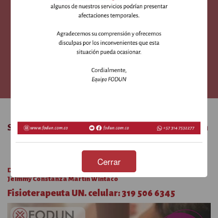
SPA Relajante con la Fisioterapeuta Jeimmy
Martin
En la Sede Social Federman Bogotá
SPA Relajante con la Fisioterapeuta Jeimmy Martin
Cerrar
Aplica para:
Regional Bogotá
Debe programar la sesión directamente con la profesional
Jeimmy Constanza Martín Wintaco
Fisioterapeuta UN. celular: 319 506 6345