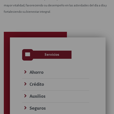
mayor vitalidad, favoreciendo su desempeño en las actividades del día a día y
fortaleciendo su bienestar integral.
view_list
Servicios
navigate_next
Ahorro
navigate_next
Crédito
navigate_next
Auxilios
navigate_next
Seguros