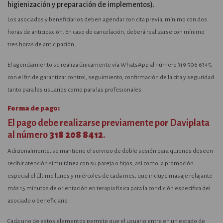
higienización y preparación de implementos).
Los asociados y beneficiarios deben agendar con cita previa, mínimo con dos
horas de anticipación. En caso de cancelación, deberá realizarse con mínimo
tres horas de anticipación.
El agendamiento se realiza únicamente vía WhatsApp al número
319 506 6345
,
con el fin de garantizar control, seguimiento, confirmación de la cita y seguridad
tanto para los usuarios como para las profesionales.
Forma de pago:
El pago debe realizarse previamente por Daviplata
al número
318 208 8412
.
Adicionalmente, se mantiene el servicio de doble sesión para quienes deseen
recibir atención simultánea con su pareja o hijos, así como la promoción
especial el último lunes y miércoles de cada mes, que incluye masaje relajante
más 15 minutos de orientación en terapia física para la condición específica del
asociado o beneficiario.
Cada uno de estos elementos permite que el usuario entre en un estado de