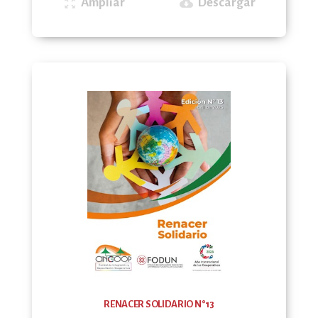
Ampliar
Descargar
zoom_out_map
cloud_download
RENACER SOLIDARIO N°13