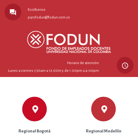
Escríbenos
forum
pqrsfodun@fodun.com.co
Horario de atención
query_builder
Lunes a viernes 7:30am a 12:00m y de 1:00pm a 4:00pm
Regional Bogotá
Regional Medellín