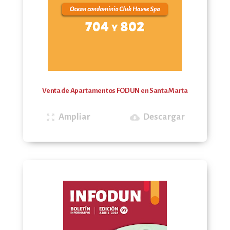
Venta de Apartamentos FODUN en Santa Marta
Ampliar
Descargar
zoom_out_map
cloud_download