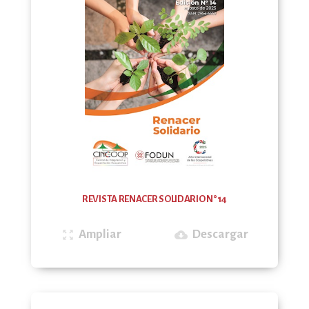
REVISTA RENACER SOLIDARIO N°14
Ampliar
Descargar
zoom_out_map
cloud_download