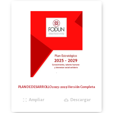
PLAN DE DESARROLLO 2025-2029 Versión Completa
Ampliar
Descargar
zoom_out_map
cloud_download