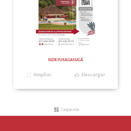
SEDE FUSAGASUGÁ
Ampliar
Descargar
zoom_out_map
cloud_download
dashboard
Cargar más