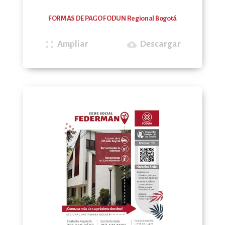
FORMAS DE PAGO FODUN Regional Bogotá
Ampliar
Descargar
zoom_out_map
cloud_download