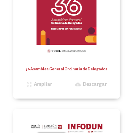
36 Asamblea General Ordinaria de Delegados
Ampliar
Descargar
zoom_out_map
cloud_download