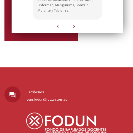
Federman, Manguruma, Gonzalo
para el bienes
ilia en esta
Morante y Tablones.
‹
›
Escríbenos
forum
pqrsfodun@fodun.com.co