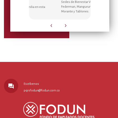
Sedes de Bienestar Villeta, el Placer,
Disfr
Federman, Manguruma, Gonzalo
para 
a su familia en esta
Morante y Tablones.
‹
›
Escríbenos
forum
pqrsfodun@fodun.com.co