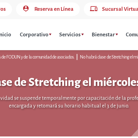
person_pin
devices
gos
Reserva en Línea
Sucursal Virtu
nicio
Corporativo
Servicios
Bienestar
Comu
es de FODUN y de la comunidad de asociados.
No habrá clase de Stretching el m
se de Stretching el miércol
ividad se suspende temporalmente por capacitación de la prof
encargada y retomará su horario habitual el 3 de junio.