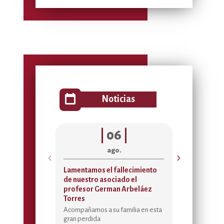
calendar_today
Noticias
|
06
|
ago.
‹
›
Lamentamos el fallecimiento
Acta de asi
de nuestro asociado el
Temporada 
profesor German Arbeláez
2026
Torres
Sedes de Bien
Placer, Fed
Acompañamos a su familia en esta
Gonzalo Mora
gran perdida