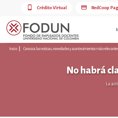
phone_android
credit_card
Crédito Virtual
RedCoop Pa
I
Inicio
Conozca las noticias, novedades y acontecimientos más relevant
No habrá cla
La act