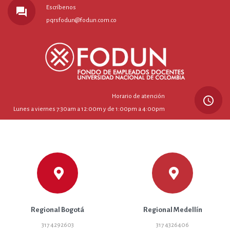
Escríbenos
forum
pqrsfodun@fodun.com.co
Horario de atención
query_builder
Lunes a viernes 7:30am a 12:00m y de 1:00pm a 4:00pm
Regional Bogotá
Regional Medellín
317 4292603
317 4326406