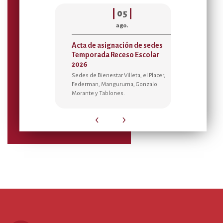
6
|
|
05
|
ago.
llecimiento
Acta de asignación de sedes
Disponibil
do el
Temporada Receso Escolar
Alojamient
 Arbeláez
2026
Sedes para 
Sedes de Bienestar Villeta, el Placer,
Disfruta de t
Federman, Manguruma, Gonzalo
para el biene
milia en esta
Morante y Tablones.
‹
›