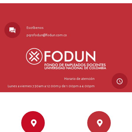
Escríbenos
forum
pqrsfodun@fodun.com.co
Horario de atención
query_builder
Lunes a viernes 7:30am a 12:00m y de 1:00pm a 4:00pm