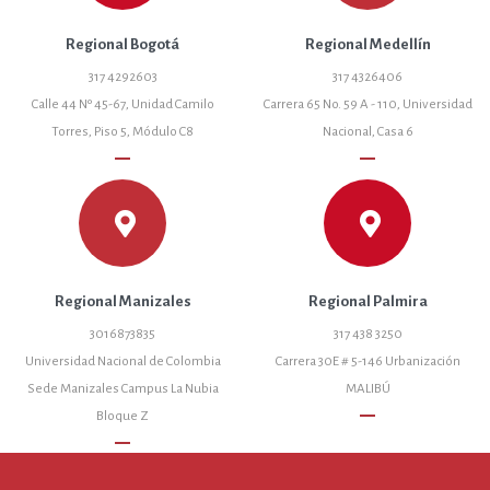
Regional Bogotá
Regional Medellín
317 4292603
317 4326406
Calle 44 Nº 45-67, Unidad Camilo
Carrera 65 No. 59 A - 110, Universidad
Torres, Piso 5, Módulo C8
Nacional, Casa 6
remove
remove
Regional Manizales
Regional Palmira
3016873835
317 438 3250
Universidad Nacional de Colombia
Carrera 30E # 5-146 Urbanización
Sede Manizales Campus La Nubia
MALIBÚ
remove
Bloque Z
remove