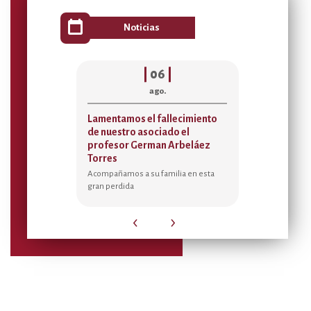
calendar_today
Noticias
|
06
|
|
0
ago.
ago
Lamentamos el fallecimiento
Acta de asignaci
de nuestro asociado el
Temporada Rece
profesor German Arbeláez
2026
Torres
Sedes de Bienestar Vil
Federman, Manguru
Acompañamos a su familia en esta
Morante y Tablones.
gran perdida
‹
›