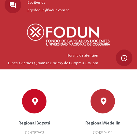
Escríbenos
forum
pqrsfodun@fodun.com.co
Horario de atención
query_builder
Lunes a viernes 7:30am a 12:00m y de 1:00pm a 4:00pm
Regional Bogotá
Regional Medellín
317 4292603
317 4326406