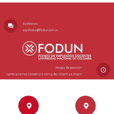
Escríbenos
forum
pqrsfodun@fodun.com.co
Horario de atención
query_builder
Lunes a viernes 7:30am a 12:00m y de 1:00pm a 4:00pm