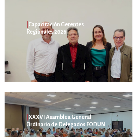
|
Capacitación Gerentes
Regionales 2026
|
XXXVI Asamblea General
Ordinario de Delegados FODUN