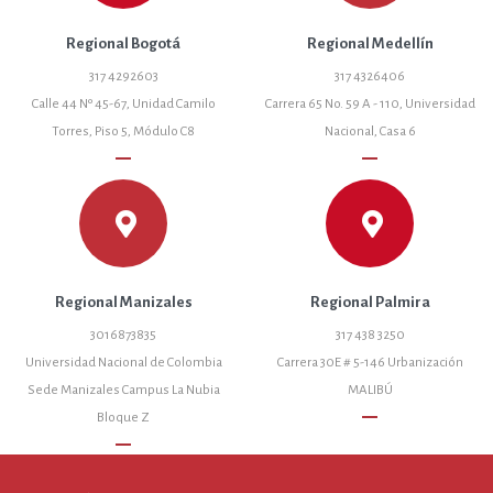
Regional Bogotá
Regional Medellín
317 4292603
317 4326406
Calle 44 Nº 45-67, Unidad Camilo
Carrera 65 No. 59 A - 110, Universidad
Torres, Piso 5, Módulo C8
Nacional, Casa 6
remove
remove
Regional Manizales
Regional Palmira
3016873835
317 438 3250
Universidad Nacional de Colombia
Carrera 30E # 5-146 Urbanización
Sede Manizales Campus La Nubia
MALIBÚ
remove
Bloque Z
remove