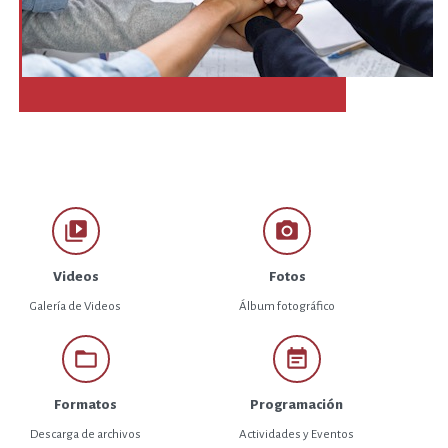
video_library
photo_camera
Videos
Fotos
Galería de Videos
Álbum fotográfico
folder_open
event_note
Formatos
Programación
Descarga de archivos
Actividades y Eventos