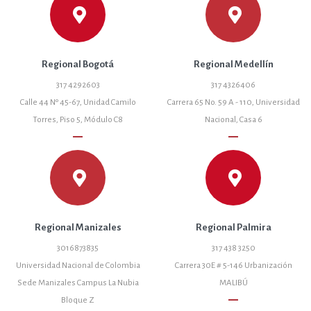
Regional Bogotá
Regional Medellín
317 4292603
317 4326406
Calle 44 Nº 45-67, Unidad Camilo
Carrera 65 No. 59 A - 110, Universidad
Torres, Piso 5, Módulo C8
Nacional, Casa 6
remove
remove
Regional Manizales
Regional Palmira
3016873835
317 438 3250
Universidad Nacional de Colombia
Carrera 30E # 5-146 Urbanización
Sede Manizales Campus La Nubia
MALIBÚ
remove
Bloque Z