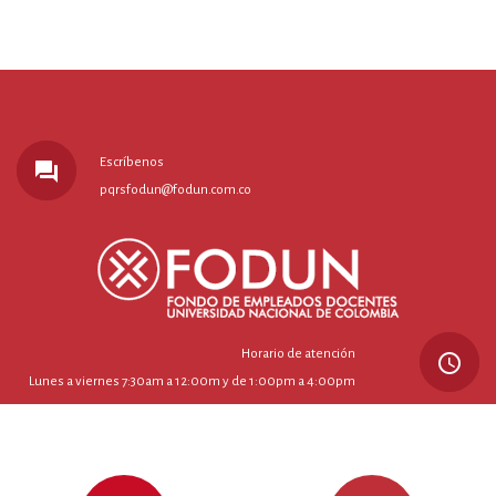
Escríbenos
forum
pqrsfodun@fodun.com.co
Horario de atención
query_builder
Lunes a viernes 7:30am a 12:00m y de 1:00pm a 4:00pm